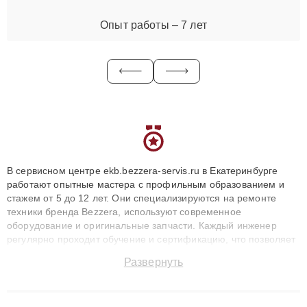
Опыт работы – 7 лет
В сервисном центре ekb.bezzera-servis.ru в Екатеринбурге
работают опытные мастера с профильным образованием и
стажем от 5 до 12 лет. Они специализируются на ремонте
техники бренда Bezzera, используют современное
оборудование и оригинальные запчасти. Каждый инженер
регулярно проходит обучение и сертификацию, что позволяет
быстро и точноdiagnostikировать поломки и восстанавливать
Развернуть
технику с сохранением гарантии до 3 лет. Наши мастера
решают сложные случаи: от замены матриц и материнских
плат до ремонта после залития и восстановления данных.