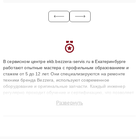
В сервисном центре ekb.bezzera-servis.ru в Екатеринбурге
работают опытные мастера с профильным образованием и
стажем от 5 до 12 лет. Они специализируются на ремонте
техники бренда Bezzera, используют современное
оборудование и оригинальные запчасти. Каждый инженер
регулярно проходит обучение и сертификацию, что позволяет
быстро и точноdiagnostikировать поломки и восстанавливать
Развернуть
технику с сохранением гарантии до 3 лет. Наши мастера
решают сложные случаи: от замены матриц и материнских
плат до ремонта после залития и восстановления данных.
Благодаря высокой квалификации и ответственному подходу
клиенты получают быстрый, качественный ремонт и понятные
объяснения по результатам диагностики.